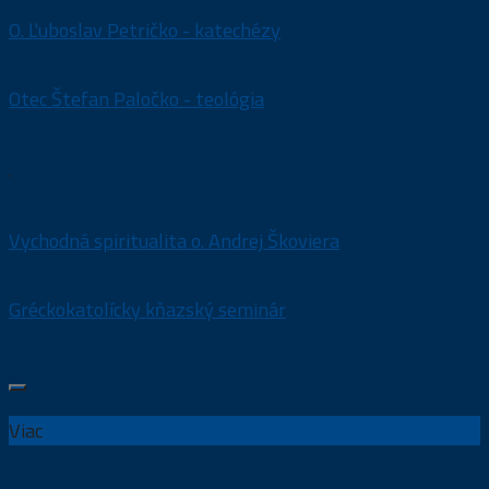
O. Ľuboslav Petričko - katechézy
Otec Štefan Paločko - teológia
.
Vychodná spiritualita o. Andrej Škoviera
Gréckokatolícky kňazský seminár
Viac