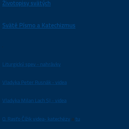
Životopisy svätých
Sväté Písmo a Katechizmus
.
Liturgický spev - nahrávky
Vladyka Peter Rusnák - videa
Vladyka Milan Lach SJ - videa
O. Rasťo Čížik videa- katechézy
a
tu