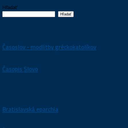
Hľadať
Hľadať
Časoslov - modlitby gréckokatolíkov
Časopis Slovo
.
Bratislavská eparchia