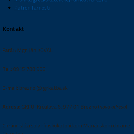
Patrón farnosti
Kontakt
Farár:
Mgr. Ján KOVAĽ
Tel.:
0915 788 906
E-mail:
brezno @ grkatba.sk
Adresa:
GKFÚ, Krčulova 6, 977 01 Brezno (
nová adresa
)
Chrám:
slúži sa v rímskokatolíckom Mariánskom chráme
Piaristov,