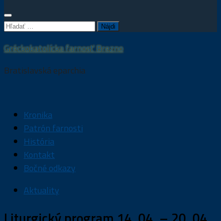
Hľadať:
Gréckokatolícka farnosť Brezno
Bratislavská eparchia
Kronika
Patrón farnosti
História
Kontakt
Bočné odkazy
Aktuality
Liturgický program 14. 04. – 20. 04.