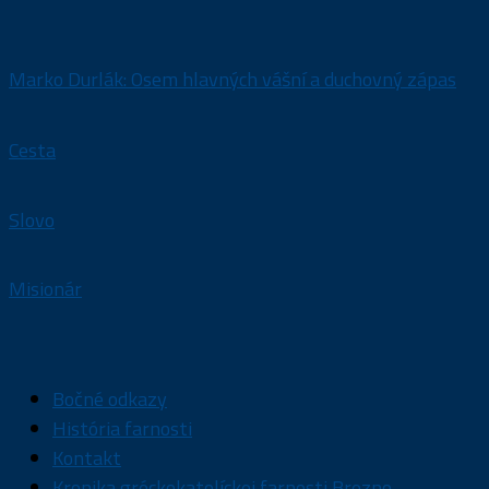
Marko Durlák: Osem hlavných vášní a duchovný zápas
Cesta
Slovo
Misionár
Bočné odkazy
História farnosti
Kontakt
Kronika gréckokatolíckej farnosti Brezno