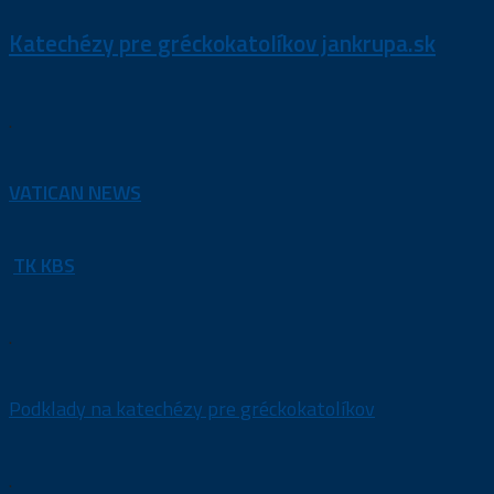
Katechézy pre gréckokatolíkov jankrupa.sk
.
VATICAN NEWS
TK KBS
.
Podklady na katechézy pre gréckokatolíkov
.