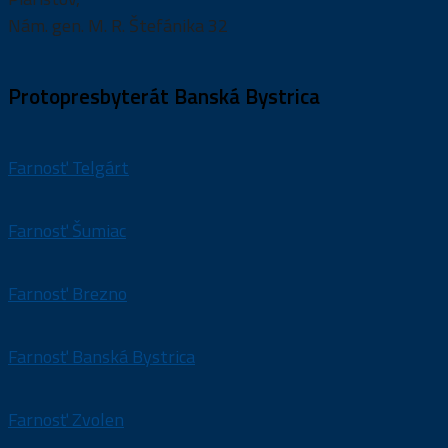
Nám. gen. M. R. Štefánika 32
Protopresbyterát Banská Bystrica
Farnosť Telgárt
Farnosť Šumiac
Farnosť Brezno
Farnosť Banská Bystrica
Farnosť Zvolen