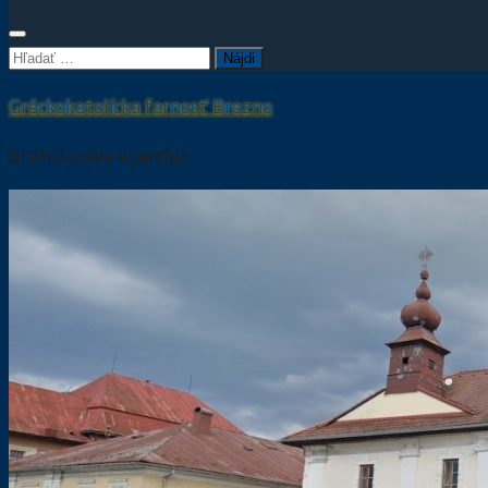
Hľadať:
Gréckokatolícka farnosť Brezno
Bratislavská eparchia