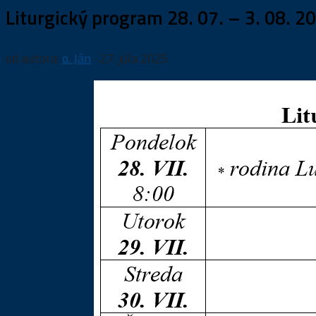
Liturgický program 28. 07. – 3. 08. 2
od autora:
o. Ján
·
27. júla 2025