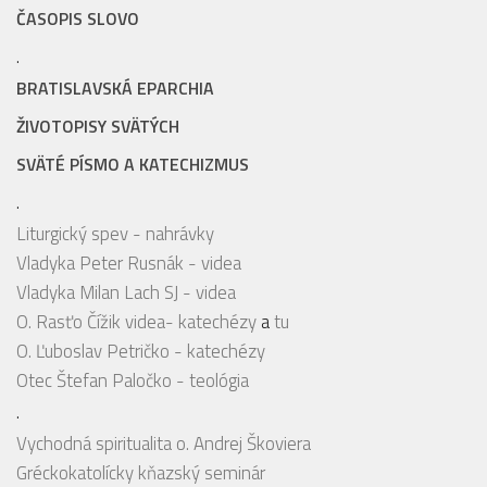
ČASOPIS SLOVO
.
BRATISLAVSKÁ EPARCHIA
ŽIVOTOPISY SVÄTÝCH
SVÄTÉ PÍSMO A KATECHIZMUS
.
Liturgický spev - nahrávky
Vladyka Peter Rusnák - videa
Vladyka Milan Lach SJ - videa
O. Rasťo Čížik videa- katechézy
a
tu
O. Ľuboslav Petričko - katechézy
Otec Štefan Paločko - teológia
.
Vychodná spiritualita o. Andrej Škoviera
Gréckokatolícky kňazský seminár