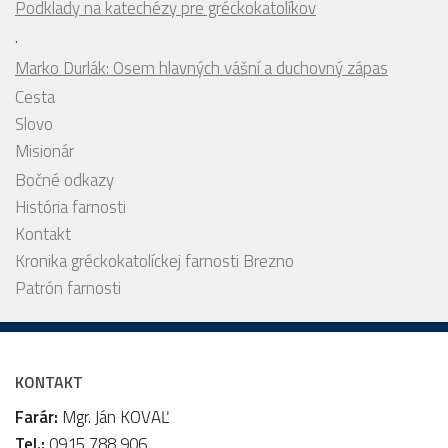
Podklady na katechézy pre gréckokatolíkov
.
Marko Durlák: Osem hlavných vášní a duchovný zápas
Cesta
Slovo
Misionár
Bočné odkazy
História farnosti
Kontakt
Kronika gréckokatolíckej farnosti Brezno
Patrón farnosti
KONTAKT
Farár:
Mgr. Ján KOVAĽ
Tel.:
0915 788 906