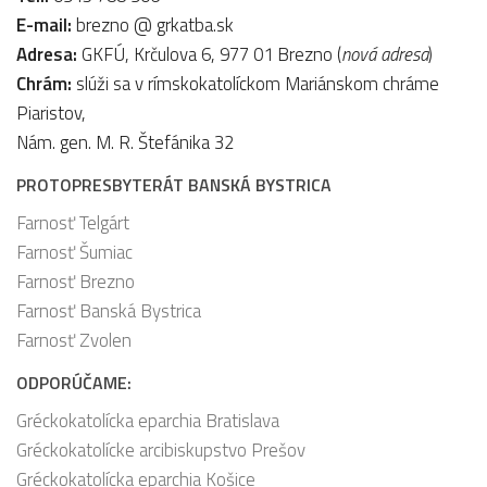
E-mail:
brezno @ grkatba.sk
Adresa:
GKFÚ, Krčulova 6, 977 01 Brezno (
nová adresa
)
Chrám:
slúži sa v rímskokatolíckom Mariánskom chráme
Piaristov,
Nám. gen. M. R. Štefánika 32
PROTOPRESBYTERÁT BANSKÁ BYSTRICA
Farnosť Telgárt
Farnosť Šumiac
Farnosť Brezno
Farnosť Banská Bystrica
Farnosť Zvolen
ODPORÚČAME:
Gréckokatolícka eparchia Bratislava
Gréckokatolícke arcibiskupstvo Prešov
Gréckokatolícka eparchia Košice