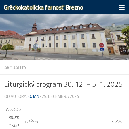
Gréckokatolícka farnosť Brezno
Preskočiť na obsah
AKTUALITY
Liturgický program 30. 12. – 5. 1. 2025
OD AUTORA:
O. JÁN
·
29. DECEMBRA 2024
Pondelok
30. XII.
+ Róbert s. 325
17:00