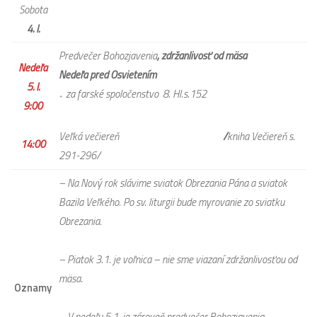
Sobota
4. I.
Predvečer Bohozjavenia
, zdržanlivosť od mäsa
Nedeľa
Nedeľa pred Osvietením
5. I.
za farské spoločenstvo 8. Hl.s.152
*
9:00
Veľká večiereň
/
kniha Večiereň s.
14:00
291-296/
– Na Nový rok slávime sviatok Obrezania Pána a sviatok
Bazila Veľkého. Po sv. liturgii bude myrovanie zo sviatku
Obrezania.
– Piatok 3.1. je voľnica – nie sme viazaní zdržanlivosťou od
mäsa.
Oznamy
– V nedeľu 5.1. je zároveň predvečer Bohozjavenia –