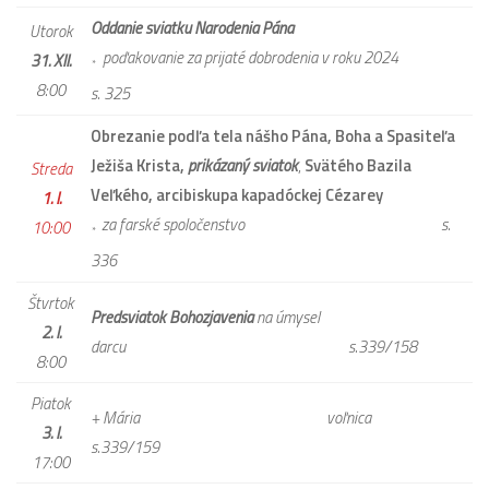
Oddanie sviatku Narodenia Pána
Utorok
poďakovanie za prijaté dobrodenia v roku 2024
31. XII.
*
8:00
s. 325
Obrezanie podľa tela nášho Pána, Boha a Spasiteľa
Ježiša Krista,
prikázaný sviatok
,
Svätého Bazila
Streda
Veľkého, arcibiskupa kapadóckej Cézarey
1. I.
za farské spoločenstvo
s.
10:00
*
336
Štvrtok
Predsviatok Bohozjavenia
na úmysel
2. I.
darcu
s.339/158
8:00
Piatok
+ Mária voľnica
3. I.
s.339/159
17:00