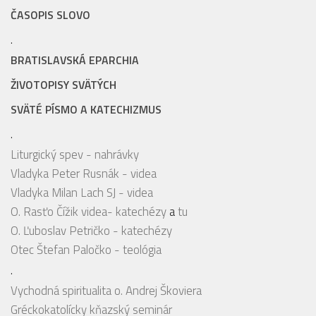
ČASOPIS SLOVO
.
BRATISLAVSKÁ EPARCHIA
ŽIVOTOPISY SVÄTÝCH
SVÄTÉ PÍSMO A KATECHIZMUS
.
Liturgický spev - nahrávky
Vladyka Peter Rusnák - videa
Vladyka Milan Lach SJ - videa
O. Rasťo Čížik videa- katechézy
a
tu
O. Ľuboslav Petričko - katechézy
Otec Štefan Paločko - teológia
.
Vychodná spiritualita o. Andrej Škoviera
Gréckokatolícky kňazský seminár