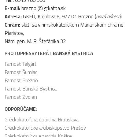
E-mail:
brezno @ grkatba.sk
Adresa:
GKFÚ, Krčulova 6, 977 01 Brezno (
nová adresa
)
Chrám:
slúži sa v rímskokatolíckom Mariánskom chráme
Piaristov,
Nám. gen. M. R. Štefánika 32
PROTOPRESBYTERÁT BANSKÁ BYSTRICA
Farnosť Telgárt
Farnosť Šumiac
Farnosť Brezno
Farnosť Banská Bystrica
Farnosť Zvolen
ODPORÚČAME:
Gréckokatolícka eparchia Bratislava
Gréckokatolícke arcibiskupstvo Prešov
Gréckokatolícka eparchia Košice