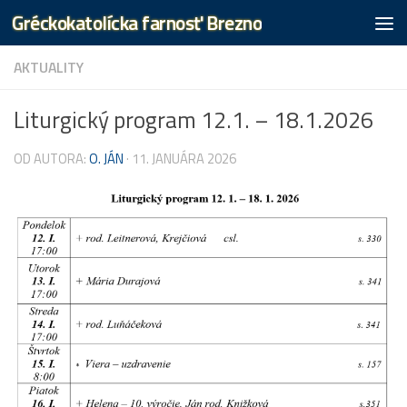
Gréckokatolícka farnosť Brezno
Preskočiť na obsah
AKTUALITY
Liturgický program 12.1. – 18.1.2026
OD AUTORA:
O. JÁN
·
11. JANUÁRA 2026