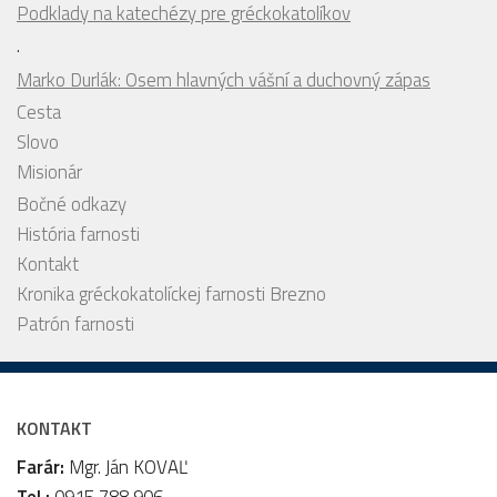
Podklady na katechézy pre gréckokatolíkov
.
Marko Durlák: Osem hlavných vášní a duchovný zápas
Cesta
Slovo
Misionár
Bočné odkazy
História farnosti
Kontakt
Kronika gréckokatolíckej farnosti Brezno
Patrón farnosti
KONTAKT
Farár:
Mgr. Ján KOVAĽ
Tel.:
0915 788 906