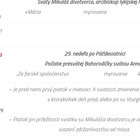
Svätý Mikuláš divotvorca, arcibiskup lykijskej
+Mária myrovanie s
0
a
29. nedeľa po Päťdesiatnici
a
Počatie presvätej Bohorodičky svätou Ann
Za farské spoločenstvo myrovanie 4. Hl
*
– Je pred nami prvý piatok v miesiaci. K sviatosti zmierenia
v ktorýkoľvek deň pred, alebo po sv. liturgii
my
– Piatok pri príležitosti sviatku sv. Mikuláša divotvorcu je v
viazaní zdržanlivosťou od mäsa.