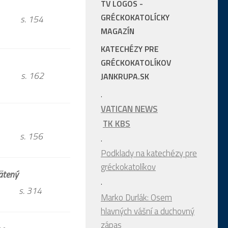
TV LOGOS -
GRÉCKOKATOLÍCKY
aková
s. 154
MAGAZÍN
KATECHÉZY PRE
GRÉCKOKATOLÍKOV
rgia
s. 162
JANKRUPA.SK
.
VATICAN NEWS
TK KBS
r s. 156
.
Podklady na katechézy pre
gréckokatolíkov
ätený
.
a s. 314
Marko Durlák: Osem
hlavných vášní a duchovný
zápas