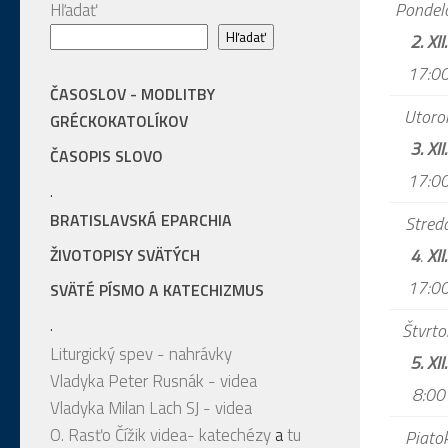
Pondel
Hľadať
Hľadať
2. XII.
17:0
ČASOSLOV - MODLITBY
Utoro
GRÉCKOKATOLÍKOV
3. XII.
ČASOPIS SLOVO
17:0
.
BRATISLAVSKÁ EPARCHIA
Stred
4
.
XII.
ŽIVOTOPISY SVÄTÝCH
17:0
SVÄTÉ PÍSMO A KATECHIZMUS
.
Štvrto
Liturgický spev - nahrávky
5. XII.
Vladyka Peter Rusnák - videa
8:00
Vladyka Milan Lach SJ - videa
O. Rasťo Čížik videa- katechézy
a
tu
Piato