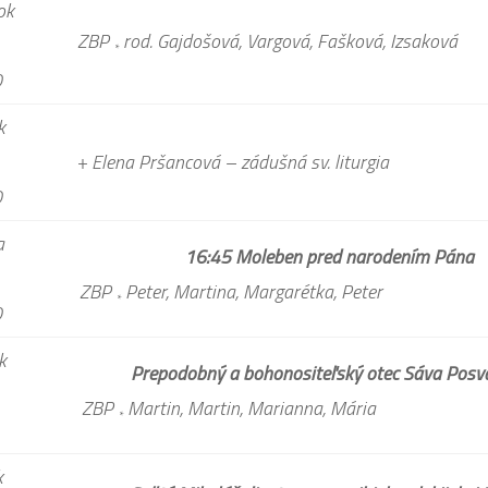
ok
ZBP
rod. Gajdošová, Vargová, Fašková, Izs
*
0
k
+ Elena Pršancová – zádušná sv. litu
0
a
16:45 Moleben pred narodením Pána
ZBP
Peter, Martina, Margarétka, Pete
*
0
k
Prepodobný a bohonositeľský otec Sáva Posv
ZBP
Martin, Martin, Marianna, Mári
*
k