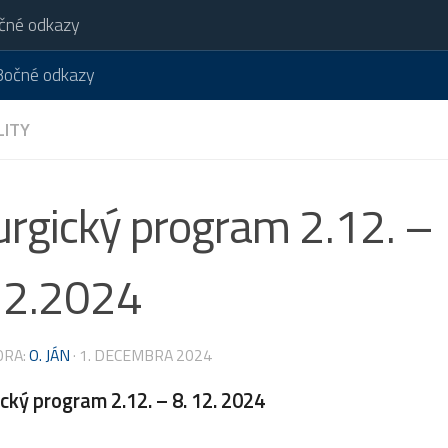
čné odkazy
Bočné odkazy
nosť Brezno
Bratislavská eparchia
LITY
urgický program 2.12. –
12.2024
ORA:
O. JÁN
·
1. DECEMBRA 2024
ický program 2.12. – 8. 12. 2024