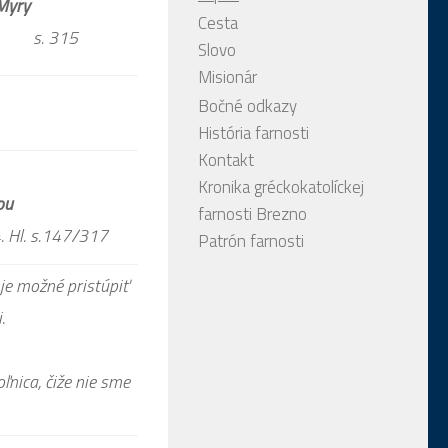
 Myry
Cesta
. 315
Slovo
Misionár
Bočné odkazy
História farnosti
Kontakt
Kronika gréckokatolíckej
ou
farnosti Brezno
. s.147/317
Patrón farnosti
 je možné pristúpiť
.
oľnica, čiže nie sme