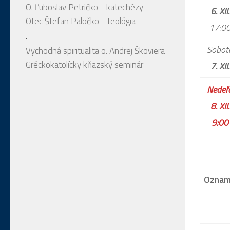
O. Ľuboslav Petričko - katechézy
6. XII.
Otec Štefan Paločko - teológia
17:0
.
Sobot
Vychodná spiritualita o. Andrej Škoviera
Gréckokatolícky kňazský seminár
7. XII.
Nedeľ
8. XII.
9:00
Ozna