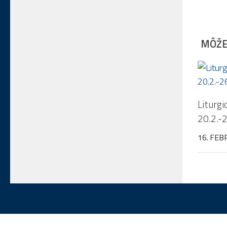
MÔŽE 
Liturg
20.2.-
16. FEB