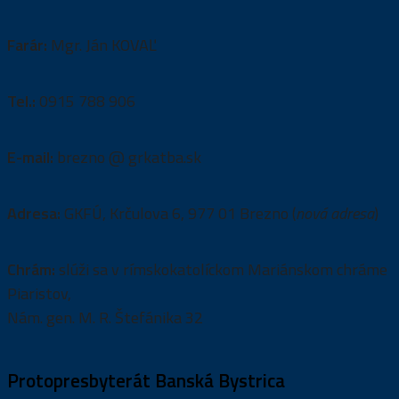
Farár:
Mgr. Ján KOVAĽ
Tel.:
0915 788 906
E-mail:
brezno @ grkatba.sk
Adresa:
GKFÚ, Krčulova 6, 977 01 Brezno (
nová adresa
)
Chrám:
slúži sa v rímskokatolíckom Mariánskom chráme
Piaristov,
Nám. gen. M. R. Štefánika 32
Protopresbyterát Banská Bystrica