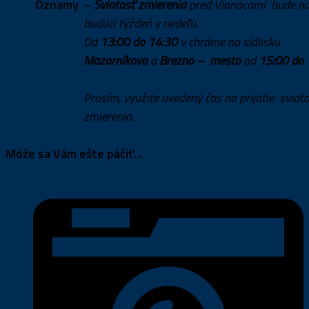
Oznamy
–
Sviatosť zmierenia
pred Vianocami bude n
budúci týždeň v nedeľu.
Od
13:00 do 14:30
v chráme na sídlisku
Mazorníkovo
a
Brezno – mesto
od
15:00 do 
Prosím, využite uvedený čas na prijatie sviat
zmierenia.
Môže sa Vám ešte páčiť...