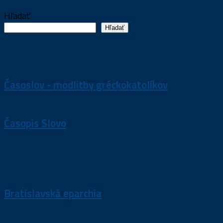
Hľadať
Hľadať
Časoslov - modlitby gréckokatolíkov
Časopis Slovo
.
Bratislavská eparchia