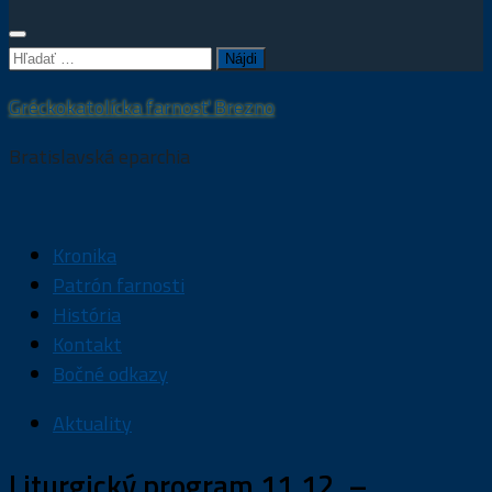
Hľadať:
Gréckokatolícka farnosť Brezno
Bratislavská eparchia
Kronika
Patrón farnosti
História
Kontakt
Bočné odkazy
Aktuality
Liturgický program 11.12. –