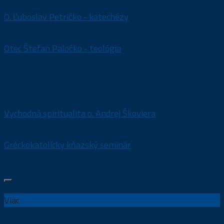
O. Ľuboslav Petričko - katechézy
Otec Štefan Paločko - teológia
.
Vychodná spiritualita o. Andrej Škoviera
Gréckokatolícky kňazský seminár
Viac