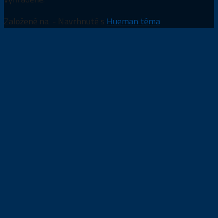
Založené na
- Navrhnuté s
Hueman téma