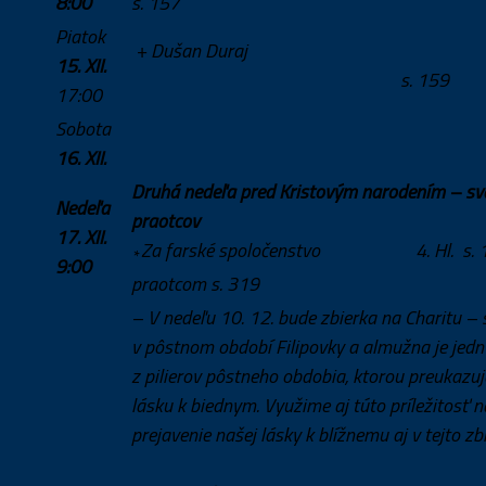
8:00
s. 157
Piatok
+ Dušan Duraj
15. XII.
s. 159
17:00
Sobota
16. XII.
Druhá nedeľa pred Kristovým narodením – sv
Nedeľa
praotcov
17. XII.
Za farské spoločenstvo 4. Hl. s. 1
*
9:00
praotcom s. 319
– V nedeľu 10. 12. bude zbierka na Charitu –
v pôstnom období Filipovky a almužna je jed
z pilierov pôstneho obdobia, ktorou preukazu
lásku k biednym. Využime aj túto príležitosť n
prejavenie našej lásky k blížnemu aj v tejto zbi