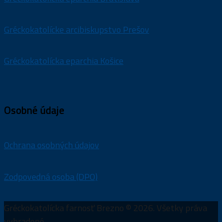
Gréckokatolícke arcibiskupstvo Prešov
Gréckokatolícka eparchia Košice
Osobné údaje
Ochrana osobných údajov
Zodpovedná osoba (DPO)
Gréckokatolícka farnosť Brezno © 2026. Všetky práva
vyhradené.