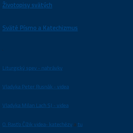
Životopisy svätých
Sväté Písmo a Katechizmus
.
Liturgický spev - nahrávky
Vladyka Peter Rusnák - videa
Vladyka Milan Lach SJ - videa
O. Rasťo Čížik videa- katechézy
a
tu