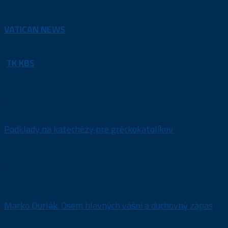
VATICAN NEWS
TK KBS
.
Podklady na katechézy pre gréckokatolíkov
.
Marko Durlák: Osem hlavných vášní a duchovný zápas