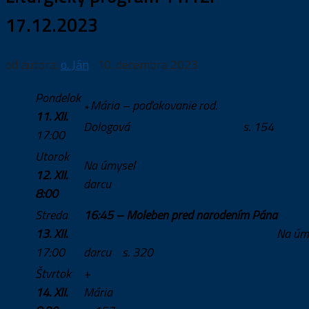
17.12.2023
od autora:
o. Ján
·
10. decembra 2023
Pondelok
Mária – poďakovanie rod.
*
11. XII.
Dologová s. 154
17:00
Utorok
Na úmysel
12. XII.
darc
8:00
Streda
16:45 – Moleben pred narodením Pána
13. XII.
Na úm
17:00
darcu
s. 320
Štvrtok
+
14. XII.
Mári